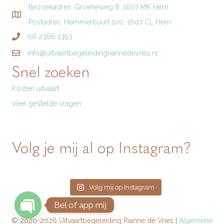
Bezoekadres: Groeneweg 8, 1607 MK Hem
Postadres: Hemmerbuurt 100, 1607 CL Hem
06 2386 1393
info@uitvaartbegeleidingriannedevries.nl
Snel zoeken
Kosten uitvaart
Veel gestelde vragen
Volg je mij al op Instagram?
Volg mij op Instagram
Bel of app mij
© 2020-2026 Uitvaartbegeleiding Rianne de Vries |
Algemene
Open chaty