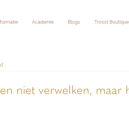
nformatie
Academie
Blogs
Troost Boutique
l’
n niet verwelken, maar 